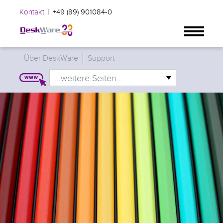
|
Kontakt
+49 (89) 901084-0
Über DeskWare
Support
...weitere Seiten...