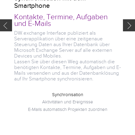
Smartphone
Aut
Kontakte, Termine, Aufgaben
Das M
und E-Mails
Daten
autom
DW.exchange Interface publiziert als
DW.act
Serverapplikation über eine zeitgenaue
Dadurc
Steuerung Daten aus Ihrer Datenbank über
alle b
Microsoft Exchange Server auf alle externen
Proje
Devices und Mobiles.
aktiv 
Lassen Sie über diesen Weg automatisch die
Aufga
benötigten Kontakte, Termine, Aufgaben und E-
erzeug
Mails versenden und aus der Datenbanklösung
auf Ihr Smartphone synchronisieren.
Synchronisation
Aktivitäten und Ereignisse
E-Mails automatisch Projekten zuordnen