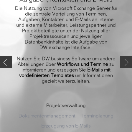
Die Nutzung von Microsoft Exchange Server für
die zentrale Verteilung von Terminen,
Das M
Aufgaben, Kontakten und E-Mails an interne
al
und externe Mitarbeiter, Leistungspartner und
wert
Projektbeteiligte unter der Nutzung aller
a
Projektressourcen und jeweiligen
Mögli
Datenbankinhalte ist die Aufgabe von
i
DW.exchange Interface.
Nutzen Sie DW.business Software um andere
Abteilungen über
Workflows und Termine
zu
informieren und erzeugen Sie
E-Mails mit
vordefinierten Templates
um Informationen
gezielt weiterzuleiten.
Projektverwaltung
Dokumentenmanagement
Terminplanung
Erzeugung von E-Mails