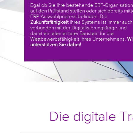
Egal ob Sie Ihre bestehende ERP-Organisation
auf den Prüfstand stellen oder sich bereits mit
ERP-Auswahlprozess befinden: Die
Zukunftsfähigkeit
Ihres Systems ist immer auch
verbunden mit der Digitalisierungsfrage und
damit ein elementarer Baustein für die
Wettbewerbsfähigkeit Ihres Unternehmens.
Wi
unterstützen Sie dabei!
Die digitale 