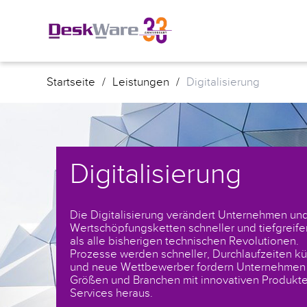
Startseite
/
Leistungen
/
Digitalisierung
Digitalisierung
Die Digitalisierung verändert Unternehmen und
Wertschöpfungsketten schneller und tiefgreif
als alle bisherigen technischen Revolutionen.
Prozesse werden schneller, Durchlaufzeiten kü
und neue Wettbewerber fordern Unternehmen 
Größen und Branchen mit innovativen Produkt
Services heraus.