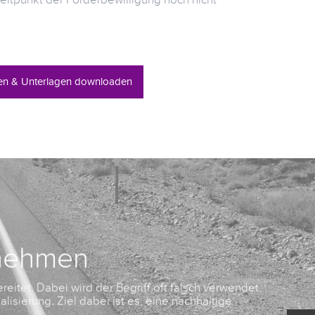
ieren & Unterlagen downloaden
rnehmen
reitet. Dabei wird der Begriff oft falsch verwendet.
Vie
alisierung
.
Ziel dabei ist es, eine nachhaltige