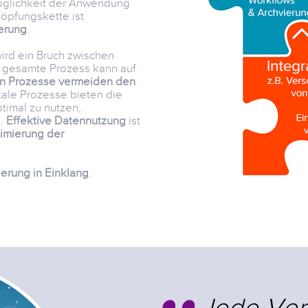
öglichkeit der Anwendung
höpfungskette ist
ierung
.
 wird ein Bruch zwischen
 gesamte Prozess kann auf
n Prozesse
vermeiden den
itale Prozesse bieten die
ptimal zu nutzen,
n.
Effektive Datennutzung
ist
timierung der
ierung in Einklang
.
Jede Ver