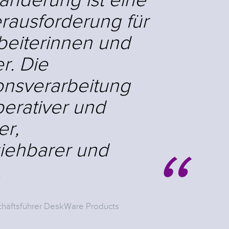
rausforderung für
rbeiterinnen und
er. Die
onsverarbeitung
erativer und
er,
ziehbarer und
.
schäftsführer DeskWare Products