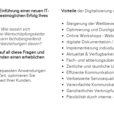
inführung einer neuen IT-
Vorteile
der Digitalisierung
estmöglichen Erfolg Ihres
Steigerung der Wettbewe
 Wie lassen sich
Optimierung und Durchgä
die Wertschöpfungskette
Online Workshops - Webi
 kann fachübergreifend
digitale Dokumentation 
denbeziehungen davon?
Implementierung individu
uf all diese Fragen und
Aktualität & Verfügbarke
unden einen erheblichen
Fach- und abteilungsübe
Zeitliche und räumliche 
angepassten Anwendungen
Effiziente Kommunikation
eit, optimieren Sie
Verbesserte Servicequali
eit Ihrer Kunden,
Vereinfachte Kommunikat
Ganzheitlicher Verknüpfu
Flexibilität durch intern