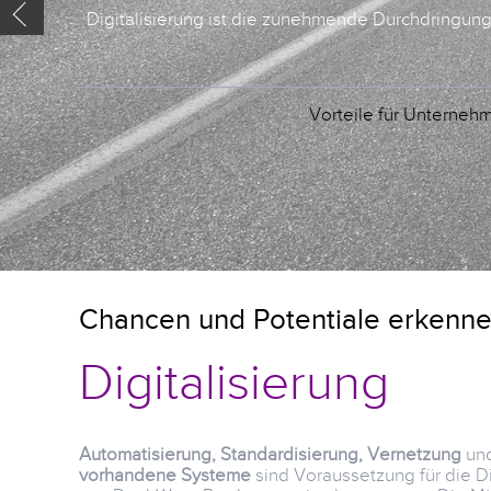
Digitalisierung ist die zunehmende Durchdringung 
Vorteile für Unterneh
Chancen und Potentiale erkenn
Digitalisierung
Automatisierung, Standardisierung, Vernetzung
und
vorhandene System
e
sind Voraussetzung für die D