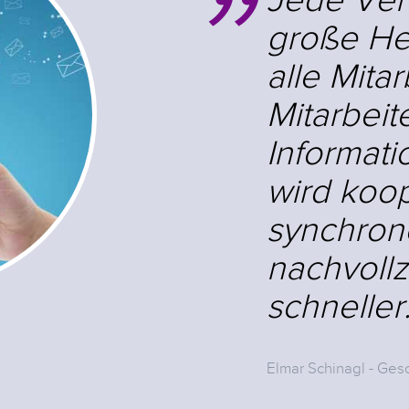
große He
alle Mita
Mitarbeit
Informati
wird koop
synchron
nachvoll
schneller
Elmar Schinagl - Ge