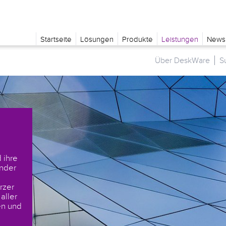
Startseite
Lösungen
Produkte
Leistungen
News
Über DeskWare
S
 ihre
ender
rzer
aller
en und