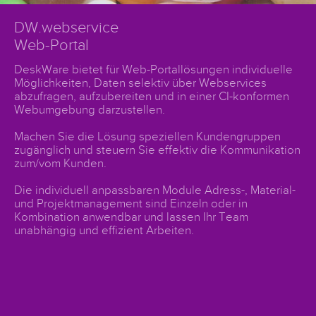
Optimierte Web-Portallösung
Optimierte Web-Portallösung für Materialbuchung,
Katalogwesen, Projektmanagement und
Kundenbestellungen aus der DeskWare
Unternehmenssoftware steht weltweit als Cloudlösung
zur Verfügung.
Das System wurde gemeinsam mit der expopartner
GmbH praxisnah entwickelt und dort Live für mehrere
Kunden gehostet und erfolgreich als "Software as a
Service" genutzt.
Präsentation Download